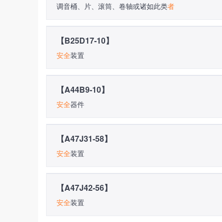
调音桶、片、滚筒、卷轴或诸如此类
者
【B25D17-10】
安全
装置
【A44B9-10】
安全
器件
【A47J31-58】
安全
装置
【A47J42-56】
安全
装置