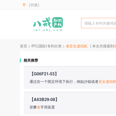
-
[切换]
首页
>
IPC(国际)专利分类
>
者安全虚拟机
| 本次共搜索到
3
相关推荐
【G06F21-53】
通过在一个限定环境下执行，例如沙箱或者
安全
虚拟
【A63B29-08】
登攀
者
手用装置