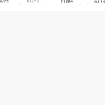
先审查
专利包售
专利服务
政府补