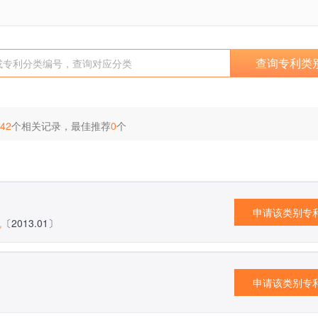
查询专利类
42
个相关记录，最佳推荐
0
个
申请该类别专
机
〔2013.01〕
申请该类别专