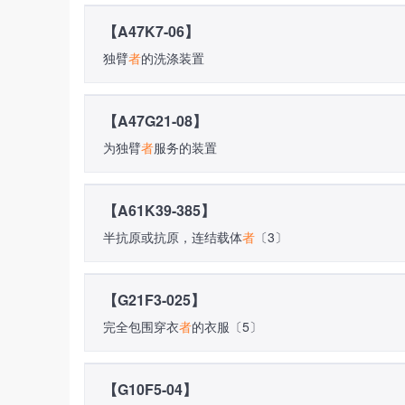
【A47K7-06】
独臂
者
的洗涤装置
【A47G21-08】
为独臂
者
服务的装置
【A61K39-385】
半抗原或抗原，连结载体
者
〔3〕
【G21F3-025】
完全包围穿衣
者
的衣服〔5〕
【G10F5-04】