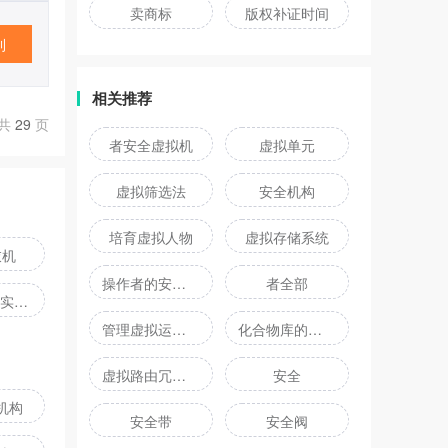
卖商标
版权补证时间
利
相关推荐
共
29
页
者安全虚拟机
虚拟单元
虚拟筛选法
安全机构
培育虚拟人物
虚拟存储系统
衣机
操作者的安全设备
者全部
一种虚拟现实过山车模拟设备
管理虚拟运动队
化合物库的虚拟
虚拟路由冗余协议
安全
机构
安全带
安全阀