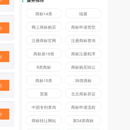
服务推荐
商标14类
续展
网上商标购买
商标申请类型
利
注册商标官网
注册商标查询
商标第19类
商标注册程序
利
8类商标
商标购买转让
商标15类
38类商标
利
宽展
北京商标异议
中国专利查询
商标申请流程
利
商标转让网站
第34类商标