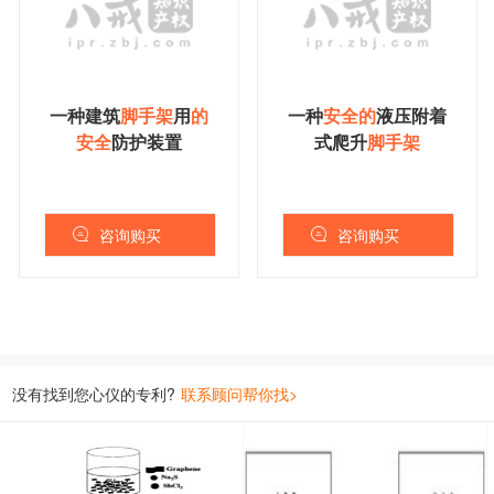
一种建筑
脚
手
架
用
的
一种
安
全
的
液压附着
安
全
防护装置
式爬升
脚
手
架
咨询购买
咨询购买
没有找到您心仪的专利?
联系顾问帮你找>