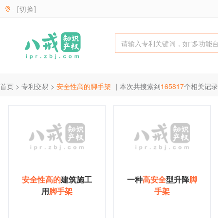
-
[切换]
首页
>
专利交易
>
安全性高的脚手架
| 本次共搜索到
165817
个相关记录
安
全
性
高
的
建筑施工
一种
高
安
全
型升降
脚
用
脚
手
架
手
架