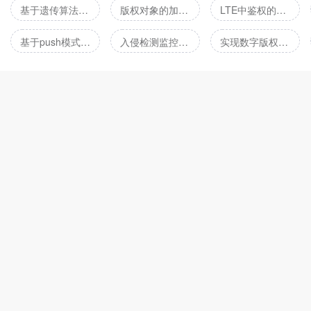
基于遗传算法和带权匹配算法的测试案例自动生成方法
版权对象的加密保护方法和系统
LTE中鉴权的方法
基于push模式的数字版权管理系统及其发送方法
入侵检测监控系统
实现数字版权保护的方法、信息中心、服务器和系统