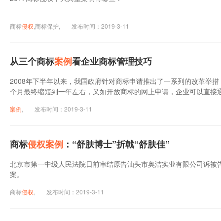
商标
侵权
,商标保护,
发布时间：2019-3-11
从三个商标
案例
看企业商标管理技巧
2008年下半年以来，我国政府针对商标申请推出了一系列的改革举
个月最终缩短到一年左右，又如开放商标的网上申请，企业可以直接
的商标保护将进一步与国际接轨，改革的特点是，改变的过程虽然缓
案例
,
发布时间：2019-3-11
企业的商标管理工作，以期利用商标为自己的品牌谋取最大的经济利
管理的一些技巧。
商标
侵权
案例
：“舒肤博士”折戟“舒肤佳”
北京市第一中级人民法院日前审结原告汕头市奥洁实业有限公司诉被
案。
商标
侵权
,
发布时间：2019-3-11