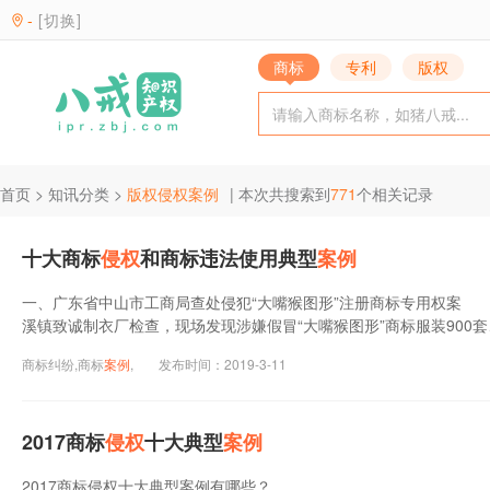
-
[切换]
商标
专利
版权
首页
>
知讯分类
>
版权侵权案例
| 本次共搜索到
771
个相关记录
十大商标
侵权
和商标违法使用典型
案例
一、广东省中山市工商局查处侵犯“大嘴猴图形”注册商标专用权案 
溪镇致诚制衣厂检查，现场发现涉嫌假冒“大嘴猴图形”商标服装900套、上
山市工商局已将该件移送中山市公安机关。
商标纠纷,商标
案例
,
发布时间：2019-3-11
2017商标
侵权
十大典型
案例
2017商标侵权十大典型案例有哪些？