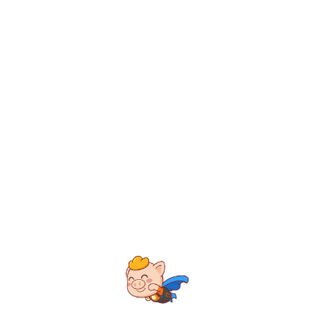
【2101】
第二十一类 厨房洁具
家用或厨房用器具和容器；烹饪用具和餐具（刀、叉、匙除外）；
梳子和海绵；刷子（画笔除外）；制刷原料；清洁用具；未加工或半加工
玻璃（建筑用玻璃除外）；玻璃器皿、瓷器和陶器。
【2102】
免费查询能否注册该类别
【2103】
<
【2102】 不属别类的玻璃器皿
玻璃球瓶（容器）210009，小玻璃瓶
【2104】
（容器）210009，玻璃瓶（容器）21002
2，广口玻璃瓶210033，玻璃塞210042，
玻璃杯（容器）210085，彩色玻璃器皿21
0230，玻璃盒210243，陶瓷或玻璃标志
【2105】
牌210279，酒瓶吊牌210373，售时为空