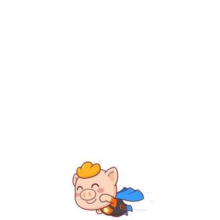
的餐具）
【2108】刷牙用
（一）
牙刷210250，牙及
C210056，电动牙刷
（九十八）
手动牙刷，牙刷（非
刷，婴儿用指套牙刷
料
苔刷，家用冲牙器，
备注
1．纸盘，家用纸托
第十一版及以前版本1