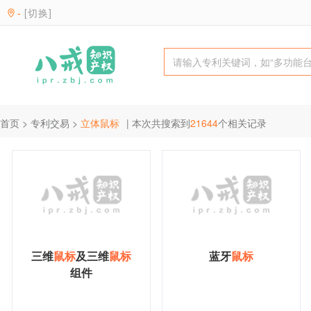
-
[切换]
首页
>
专利交易
>
立体鼠标
| 本次共搜索到
21644
个相关记录
三维
鼠
标
及三维
鼠
标
蓝牙
鼠
标
组件